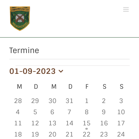
Zum
Inhalt
springen
Termine
Veranstaltungen
01-09-2023
Datum
Kalender
M
MONTAG
D
DIENSTAG
M
MITTWOCH
D
DONNERSTAG
F
FREITAG
S
SAMSTAG
S
SON
wählen.
von
0
0
0
0
0
0
0
28
29
30
31
1
2
3
Veranstaltungen
Veranstaltungen
Veranstaltungen
Veranstaltungen
Veranstaltungen
Veranstaltungen
Veranstaltu
Verans
0
0
0
0
0
0
0
4
5
6
7
8
9
10
Veranstaltungen
Veranstaltungen
Veranstaltungen
Veranstaltungen
Veranstaltungen
Veranstaltu
Verans
0
0
0
0
1
0
0
11
12
13
14
15
16
17
Veranstaltungen
Veranstaltungen
Veranstaltungen
Veranstaltungen
Veranstaltung
Veranstaltu
Verans
0
0
0
0
1
0
0
18
19
20
21
22
23
24